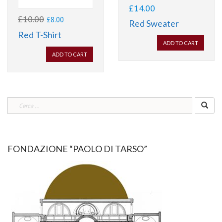
£
14.00
£
10.00
£
8.00
Red Sweater
Red T-Shirt
ADD TO CART
ADD TO CART
Ricerca
per:
FONDAZIONE “PAOLO DI TARSO”