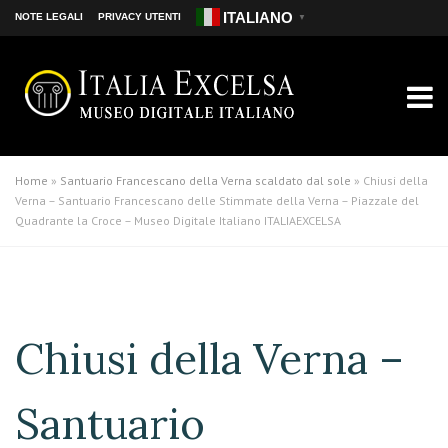
ITALIANO
NOTE LEGALI
PRIVACY UTENTI
▼
Home
»
Santuario Francescano della Verna scaldato dal sole
»
Chiusi della
Verna – Santuario Francescano delle Stimmate della Verna – Piazzale del
Quadrante la Croce – Museo Digitale Italiano ITALIAEXCELSA
Chiusi della Verna –
Santuario