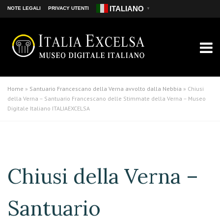
ITALIANO
NOTE LEGALI
PRIVACY UTENTI
▼
Home
»
Santuario Francescano della Verna avvolto dalla Nebbia
»
Chiusi
della Verna – Santuario Francescano delle Stimmate della Verna – Museo
Digitale Italiano ITALIAEXCELSA
Chiusi della Verna –
Santuario