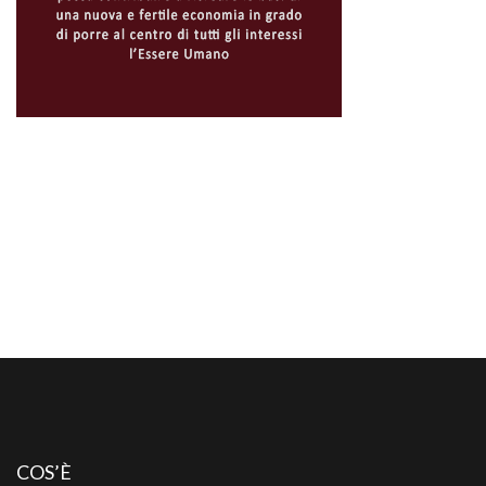
COS’È