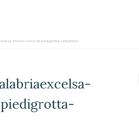
celsa-museo-civico-di-piedigrotta-virtualtour
alabriaexcelsa-
piedigrotta-