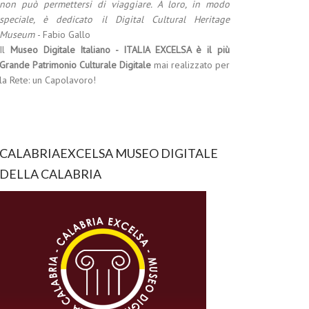
non può permettersi di viaggiare. A loro, in modo
speciale, è dedicato il Digital Cultural Heritage
Museum
- Fabio Gallo
Il
Museo Digitale Italiano - ITALIA EXCELSA è il più
Grande Patrimonio Culturale Digitale
mai realizzato per
la Rete: un Capolavoro!
CALABRIAEXCELSA MUSEO DIGITALE
DELLA CALABRIA