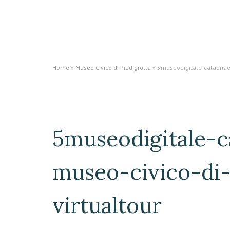
Home
»
Museo Civico di Piedigrotta
»
5museodigitale-calabriaex
5museodigitale-c
museo-civico-di-
virtualtour