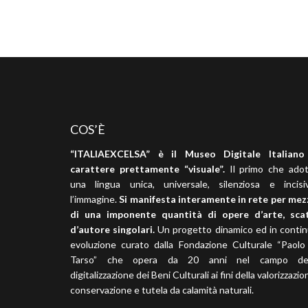
COS’È
“ITALIAEXCELSA” è il Museo Digitale Italiano
carattere prettamente “visuale”.
Il primo che adot
una lingua unica, universale, silenziosa e incisi
l’immagine.
Si manifesta interamente in rete per me
di una imponente quantità di opere d’arte, scat
d’autore singolari.
Un progetto dinamico ed in conti
evoluzione curato dalla Fondazione Culturale “Paolo
Tarso” che opera da 20 anni nel campo del
digitalizzazione dei Beni Culturali ai fini della valorizzazio
conservazione e tutela da calamità naturali.