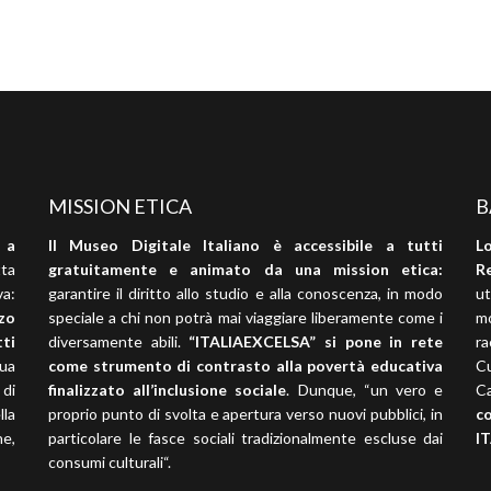
MISSION ETICA
B
 a
Il Museo Digitale Italiano è accessibile a tutti
L
ta
gratuitamente e animato da una mission etica:
Re
va:
garantire il diritto allo studio e alla conoscenza, in modo
ut
zzo
speciale a chi non potrà mai viaggiare liberamente come i
m
ti
diversamente abili.
“ITALIAEXCELSA” si pone in rete
ra
nua
come strumento di contrasto alla povertà educativa
C
 di
finalizzato all’inclusione sociale
. Dunque, “un vero e
C
la
proprio punto di svolta e apertura verso nuovi pubblici, in
c
ne,
particolare le fasce sociali tradizionalmente escluse dai
I
consumi culturali“.