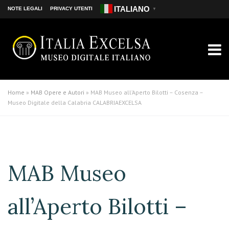
ITALIANO
NOTE LEGALI
PRIVACY UTENTI
▼
Home
»
MAB Opere e Autori
»
MAB Museo all’Aperto Bilotti – Cosenza –
Museo Digitale della Calabria CALABRIAEXCELSA
MAB Museo
all’Aperto Bilotti –