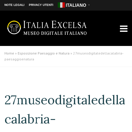
ITALIANO
NOTE LEGALI
PRIVACY UTENTI
▼
Home
»
Esposizione Paesaggio e Natura
»
27museodigitaledellacalabria-
paesaggioenatura
27museodigitaledella
calabria-