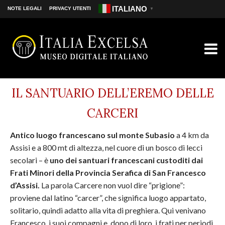
ITALIANO
NOTE LEGALI
PRIVACY UTENTI
▼
IL SANTUARIO DELL’EREMO DELLE
CARCERI
Antico luogo francescano sul monte Subasio
a 4 km da
Assisi e a 800 mt di altezza, nel cuore di un bosco di lecci
secolari – è
uno dei santuari francescani custoditi dai
Frati Minori della Provincia Serafica di San Francesco
d’Assisi.
La parola Carcere non vuol dire “prigione”:
proviene dal latino “carcer”, che significa luogo appartato,
solitario, quindi adatto alla vita di preghiera. Qui venivano
Francesco, i suoi compagni e, dopo di loro, i frati per periodi